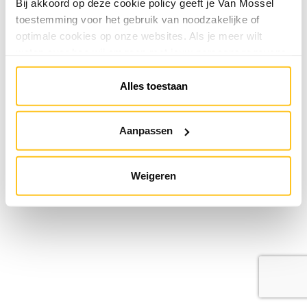
Bij akkoord op deze cookie policy geeft je Van Mossel
toestemming voor het gebruik van noodzakelijke of
optimale cookies op onze websites. Als je meer wilt
weten over hoe wij omgaan met jouw persoonsgegevens,
raadpleeg onze
Privacyverklaring
. Je kunt de cookie
instellingen te allen tijde aanpassen via de link onderaan
Alles toestaan
de website.
Aanpassen
Weigeren