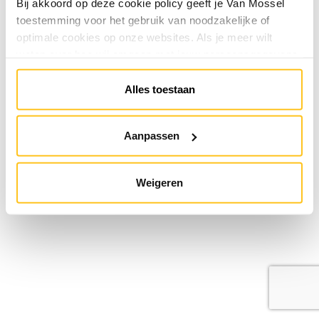
Bij akkoord op deze cookie policy geeft je Van Mossel
toestemming voor het gebruik van noodzakelijke of
optimale cookies op onze websites. Als je meer wilt
weten over hoe wij omgaan met jouw persoonsgegevens,
raadpleeg onze
Privacyverklaring
. Je kunt de cookie
instellingen te allen tijde aanpassen via de link onderaan
Alles toestaan
de website.
Aanpassen
Weigeren