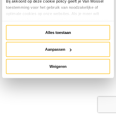
Bij akkoord op deze cookie policy geeft je Van Mossel
toestemming voor het gebruik van noodzakelijke of
optimale cookies op onze websites. Als je meer wilt
weten over hoe wij omgaan met jouw persoonsgegevens,
raadpleeg onze
Privacyverklaring
. Je kunt de cookie
instellingen te allen tijde aanpassen via de link onderaan
Alles toestaan
de website.
Aanpassen
Weigeren