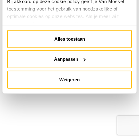
Bij akkoord op deze cookie policy geeft je Van Mossel
toestemming voor het gebruik van noodzakelijke of
optimale cookies op onze websites. Als je meer wilt
weten over hoe wij omgaan met jouw persoonsgegevens,
raadpleeg onze
Privacyverklaring
. Je kunt de cookie
instellingen te allen tijde aanpassen via de link onderaan
Alles toestaan
de website.
Aanpassen
Weigeren