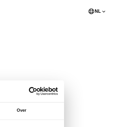
NL
Over