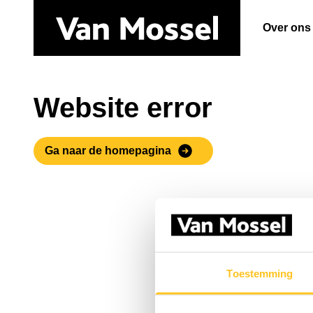
Over ons
Website error
Ga naar de homepagina
Toestemming