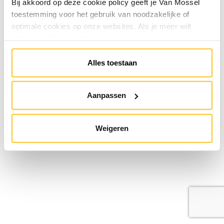
Bij akkoord op deze cookie policy geeft je Van Mossel
toestemming voor het gebruik van noodzakelijke of
optimale cookies op onze websites. Als je meer wilt
weten over hoe wij omgaan met jouw persoonsgegevens,
raadpleeg onze
Privacyverklaring
. Je kunt de cookie
instellingen te allen tijde aanpassen via de link onderaan
Alles toestaan
de website.
Aanpassen
Weigeren