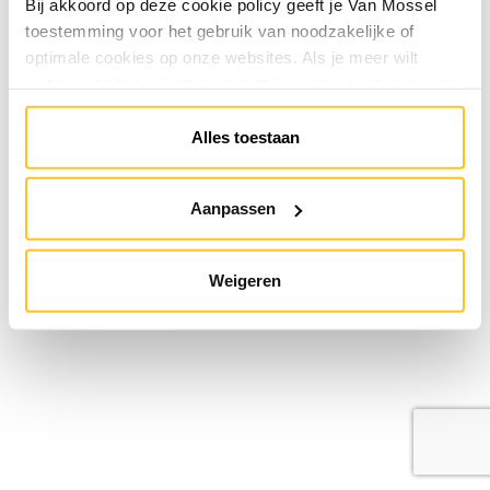
Bij akkoord op deze cookie policy geeft je Van Mossel
toestemming voor het gebruik van noodzakelijke of
optimale cookies op onze websites. Als je meer wilt
weten over hoe wij omgaan met jouw persoonsgegevens,
raadpleeg onze
Privacyverklaring
. Je kunt de cookie
instellingen te allen tijde aanpassen via de link onderaan
Alles toestaan
de website.
Aanpassen
Weigeren