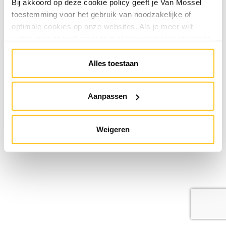
Bij akkoord op deze cookie policy geeft je Van Mossel
toestemming voor het gebruik van noodzakelijke of
optimale cookies op onze websites. Als je meer wilt
weten over hoe wij omgaan met jouw persoonsgegevens,
raadpleeg onze
Privacyverklaring
. Je kunt de cookie
instellingen te allen tijde aanpassen via de link onderaan
Alles toestaan
de website.
Aanpassen
Weigeren