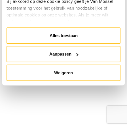
Bij akkoord op deze cookie policy geeft je Van Mossel
toestemming voor het gebruik van noodzakelijke of
optimale cookies op onze websites. Als je meer wilt
weten over hoe wij omgaan met jouw persoonsgegevens,
raadpleeg onze
Privacyverklaring
. Je kunt de cookie
instellingen te allen tijde aanpassen via de link onderaan
Alles toestaan
de website.
Aanpassen
Weigeren