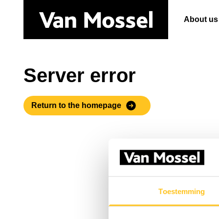
About us
Server error
Return to the homepage
Toestemming