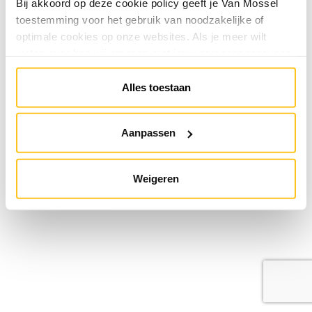
Bij akkoord op deze cookie policy geeft je Van Mossel
toestemming voor het gebruik van noodzakelijke of
optimale cookies op onze websites. Als je meer wilt
weten over hoe wij omgaan met jouw persoonsgegevens,
raadpleeg onze
Privacyverklaring
. Je kunt de cookie
instellingen te allen tijde aanpassen via de link onderaan
Alles toestaan
de website.
Aanpassen
Weigeren