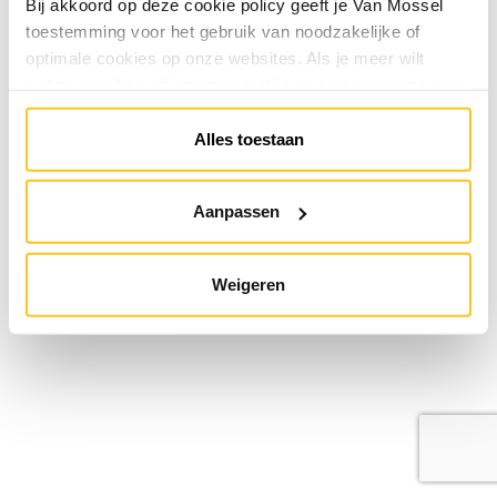
Bij akkoord op deze cookie policy geeft je Van Mossel
toestemming voor het gebruik van noodzakelijke of
optimale cookies op onze websites. Als je meer wilt
weten over hoe wij omgaan met jouw persoonsgegevens,
raadpleeg onze
Privacyverklaring
. Je kunt de cookie
instellingen te allen tijde aanpassen via de link onderaan
Alles toestaan
de website.
Aanpassen
Weigeren