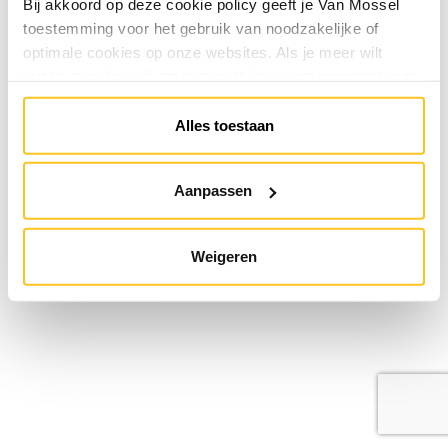
Bij akkoord op deze cookie policy geeft je Van Mossel
toestemming voor het gebruik van noodzakelijke of
optimale cookies op onze websites. Als je meer wilt
weten over hoe wij omgaan met jouw persoonsgegevens,
raadpleeg onze
Privacyverklaring
. Je kunt de cookie
instellingen te allen tijde aanpassen via de link onderaan
Alles toestaan
de website.
Aanpassen
Weigeren