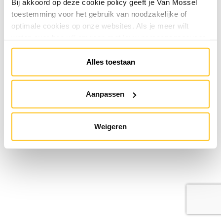
Bij akkoord op deze cookie policy geeft je Van Mossel
toestemming voor het gebruik van noodzakelijke of
optimale cookies op onze websites. Als je meer wilt
weten over hoe wij omgaan met jouw persoonsgegevens,
raadpleeg onze
Privacyverklaring
. Je kunt de cookie
instellingen te allen tijde aanpassen via de link onderaan
Alles toestaan
de website.
Aanpassen
Weigeren