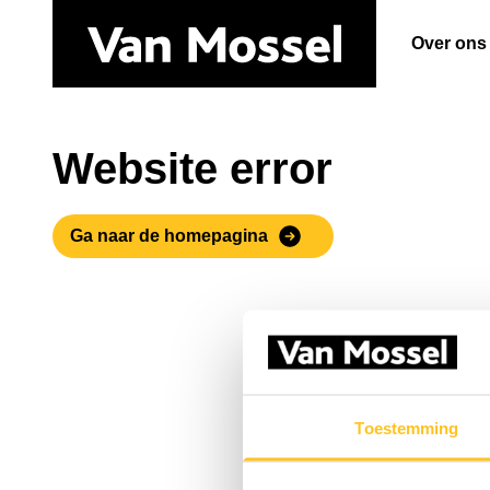
Over ons
Website error
Ga naar de homepagina
Toestemming