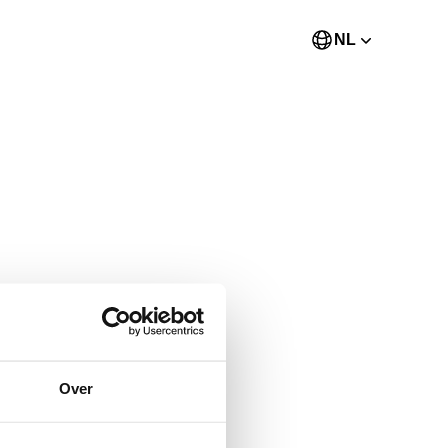
NL
Over