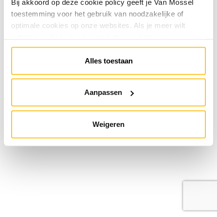
Bij akkoord op deze cookie policy geeft je Van Mossel
toestemming voor het gebruik van noodzakelijke of
optimale cookies op onze websites. Als je meer wilt
weten over hoe wij omgaan met jouw persoonsgegevens,
raadpleeg onze
Privacyverklaring
. Je kunt de cookie
instellingen te allen tijde aanpassen via de link onderaan
Alles toestaan
de website.
Aanpassen
Weigeren