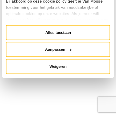
Bij akkoord op deze cookie policy geeft je Van Mossel
toestemming voor het gebruik van noodzakelijke of
optimale cookies op onze websites. Als je meer wilt
weten over hoe wij omgaan met jouw persoonsgegevens,
raadpleeg onze
Privacyverklaring
. Je kunt de cookie
instellingen te allen tijde aanpassen via de link onderaan
Alles toestaan
de website.
Aanpassen
Weigeren