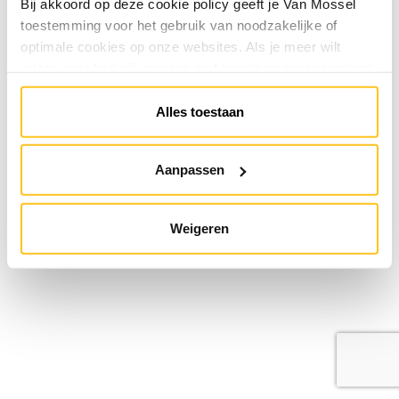
Bij akkoord op deze cookie policy geeft je Van Mossel
toestemming voor het gebruik van noodzakelijke of
optimale cookies op onze websites. Als je meer wilt
weten over hoe wij omgaan met jouw persoonsgegevens,
raadpleeg onze
Privacyverklaring
. Je kunt de cookie
instellingen te allen tijde aanpassen via de link onderaan
Alles toestaan
de website.
Aanpassen
Weigeren