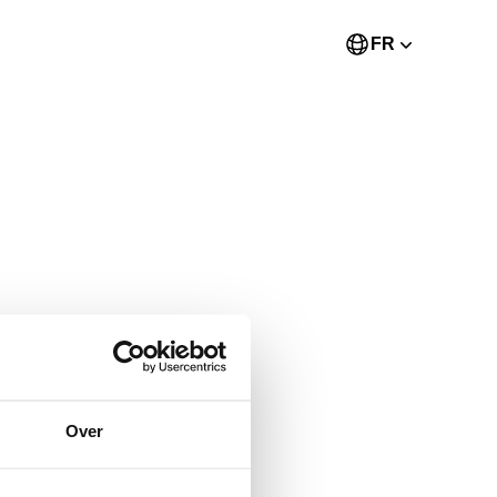
FR
Over