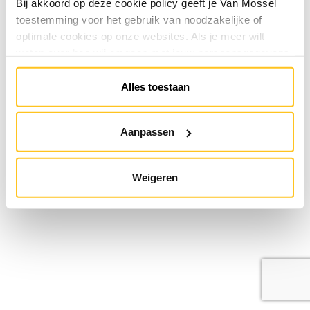
Bij akkoord op deze cookie policy geeft je Van Mossel
toestemming voor het gebruik van noodzakelijke of
optimale cookies op onze websites. Als je meer wilt
weten over hoe wij omgaan met jouw persoonsgegevens,
raadpleeg onze
Privacyverklaring
. Je kunt de cookie
instellingen te allen tijde aanpassen via de link onderaan
Alles toestaan
de website.
Aanpassen
Weigeren