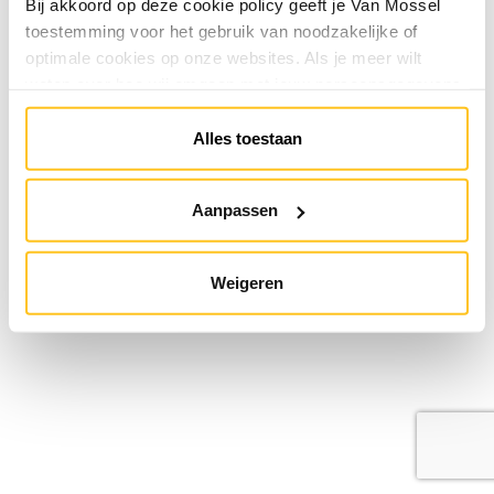
Bij akkoord op deze cookie policy geeft je Van Mossel
toestemming voor het gebruik van noodzakelijke of
optimale cookies op onze websites. Als je meer wilt
weten over hoe wij omgaan met jouw persoonsgegevens,
raadpleeg onze
Privacyverklaring
. Je kunt de cookie
instellingen te allen tijde aanpassen via de link onderaan
Alles toestaan
de website.
Aanpassen
Weigeren