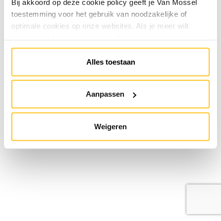
Bij akkoord op deze cookie policy geeft je Van Mossel
toestemming voor het gebruik van noodzakelijke of
optimale cookies op onze websites. Als je meer wilt
weten over hoe wij omgaan met jouw persoonsgegevens,
raadpleeg onze
Privacyverklaring
. Je kunt de cookie
instellingen te allen tijde aanpassen via de link onderaan
Alles toestaan
de website.
Aanpassen
Weigeren