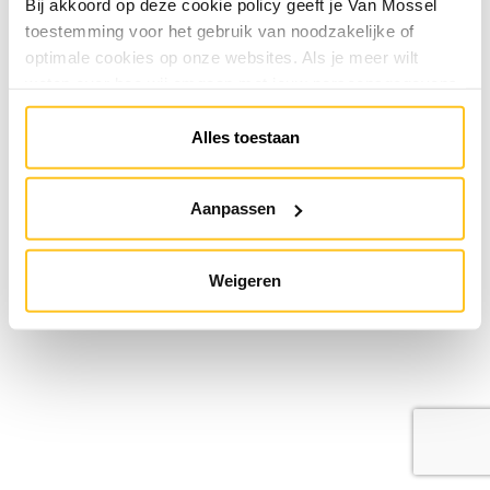
Bij akkoord op deze cookie policy geeft je Van Mossel
toestemming voor het gebruik van noodzakelijke of
optimale cookies op onze websites. Als je meer wilt
weten over hoe wij omgaan met jouw persoonsgegevens,
raadpleeg onze
Privacyverklaring
. Je kunt de cookie
instellingen te allen tijde aanpassen via de link onderaan
Alles toestaan
de website.
Aanpassen
Weigeren